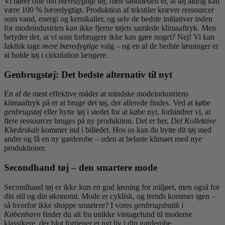
Vi hører ofte om
bæredygtigt tøj
, men sandheden er, at tøj aldrig kan
være 100 % bæredygtigt. Produktion af tekstiler kræver ressourcer
som vand, energi og kemikalier, og selv de bedste initiativer inden
for modeindustrien kan ikke fjerne tøjets samlede klimaaftryk. Men
betyder det, at vi som forbrugere ikke kan gøre noget? Nej! Vi kan
faktisk tage
mere bæredygtige
valg – og en af de bedste løsninger er
at holde tøj i cirkulation længere.
Genbrugstøj: Det bedste alternativ til nyt
En af de mest effektive måder at mindske modeindustriens
klimaaftryk på er at bruge det tøj, der allerede findes. Ved at købe
genbrugstøj
eller bytte tøj i stedet for at købe nyt, forhindrer vi, at
flere ressourcer bruges på ny produktion. Det er her,
Det Kollektive
Klædeskab
kommer ind i billedet. Hos os kan du bytte dit tøj med
andre og få en ny garderobe – uden at belaste klimaet med nye
produktioner.
Secondhand tøj – den smartere mode
Secondhand tøj er ikke kun en god løsning for miljøet, men også for
din stil og din økonomi. Mode er cyklisk, og trends kommer igen –
så hvorfor ikke shoppe smartere? I vores
genbrugsbutik i
København
finder du alt fra unikke vintagefund til moderne
klassikere, der blot fortjener et nyt liv i din garderobe.