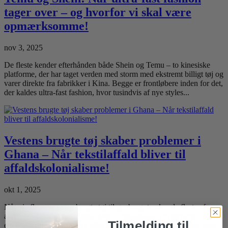
tager over – og hvorfor vi skal være
opmærksomme!
nov 3, 2025
De fleste kender efterhånden både Shein og Temu – to kinesiske
platforme, der har taget verden med storm med ekstremt billigt tøj og
varer direkte fra fabrikker i Kina. Begge er frontløbere inden for det,
der kaldes ultra-fast fashion, hvor tusindvis af nye styles...
Vestens brugte tøj skaber problemer i
Ghana – Når tekstilaffald bliver til
affaldskolonialisme!
okt 1, 2025
Når vi afleverer vores brugte tøj til genbrug, tænker de fleste af os,
at det gør gavn et andet sted. Men virkeligheden er desværre, at
Tilmelding til
enorme mængder af vores aflagte tøj ender som affald i lande som